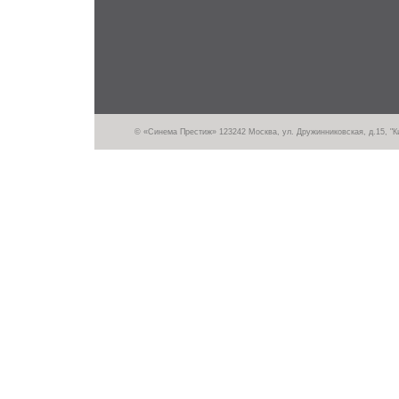
© «Синема Престиж» 123242 Москва, ул. Дружинниковская, д.15, "Кин