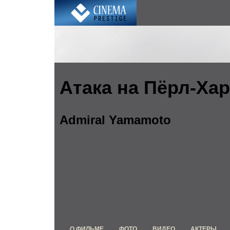
Атака на Пёрл-Ха
Admiral Yamamoto
О ФИЛЬМЕ
ФОТО
ВИДЕО
АКТЕРЫ