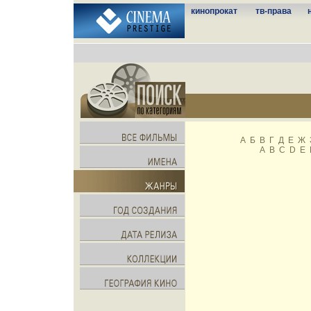
кинопрокат
тв-права
А
Б
В
Г
Д
Е
Ж
A
B
C
D
E