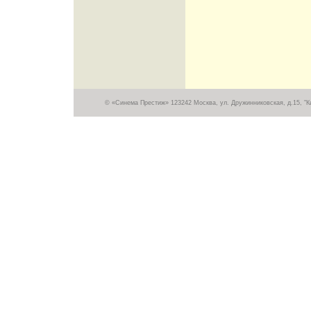
© «Синема Престиж» 123242 Москва, ул. Дружинниковская, д.15, "Кин