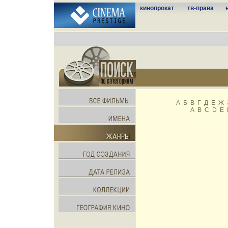
кинопрокат
тв-права
А
Б
В
Г
Д
Е
Ж
A
B
C
D
E