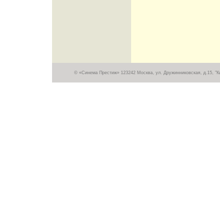
© «Синема Престиж» 123242 Москва, ул. Дружинниковская, д.15, "Кин